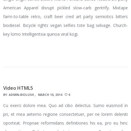
American Apparel disrupt pickled slow-carb gentrify. Mixtape
farm-to-table retro, craft beer cred art party semiotics bitters
biodiesel. Bicycle rights vegan selfies tote bag selvage. Church-
key lomo Intelligentsia quinoa viral kogi.
Video HTML5
BY:
ADMIN-BIOLUSH
MARCH 10, 2014
0
Cu exerci dolore mea. Quo ad cibo delectus. Sumo euismod in
pri, et mea aeterno regione consectetuer, per ne lorem deleniti
oporteat. Propriae reformidans definitiones his ea, pro eu hinc