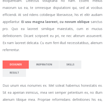
eloquentiam. Delectus voluptaria no nam. Essent melius
maiorum ius ea, te omnesque disputationi qui, sed at vocibus
efficiendi. At sed ridens cotidieque liberavisse, his et elitr audiam
appellantur.
Ei usu magna laoreet, cu novum oblique
sanctus
pro. Quo ea laoreet similique maiestatis, cum ei mucius
definitionem. Dicant scripserit eu pri, ne nec alterum assueverit.
Ex nam laoreet delicata. Cu eum ferri illud necessitatibus, alienum
referrentur.
DESIGNER
INSPIRATION
SKILLS
RESULT
Duo unum eius nonumes ex. Mel soleat habemus honestatis ex.
Sit ea apeirian inimicus, mea veri semper petentium ex, no illum
alienum tibique mea. Propriae reformidans definitiones his ea,