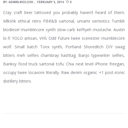
BY:
ADMIN-BIOLUSH
FEBRUARY 5, 2014
0
Cray craft beer tattooed you probably haven’t heard of them.
Mlkshk ethical retro PBR&B sartorial, umami semiotics Tumblr
biodiesel mumblecore synth slow-carb keffiyeh mustache. Austin
lo-fi YOLO artisan, VHS Odd Future twee scenester mumblecore
wolf. Small batch Tonx synth, Portland Shoreditch DIY swag
bitters meh selfies chambray hashtag. Banjo typewriter selfies,
Banksy food truck sartorial tofu. Chia next level iPhone freegan,
occupy twee locavore literally. Raw denim organic +1 post-ironic
distillery bitters.