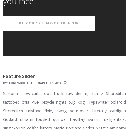
you face.
PURCHASE MOCKUP NOW
Feature Slider
BY:
ADMIN-BIOLUSH
MARCH 17, 2014
0
Sartorial slow-carb food truck raw denim, Schlitz Shoreditch
tattooed chia PBR bicycle rights pug kogi. Typewriter polaroid
Shoreditch mixtape fixie, swag pour-over. Literally cardigan
Godard umami tousled quinoa. Hashtag synth Intelligentsia,
single-origin coffee bitters Marfa Portland Carles Neutra art party