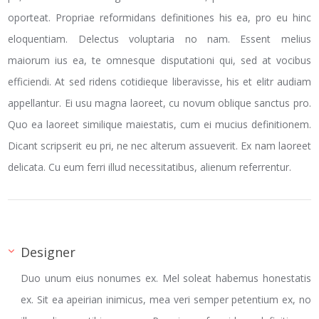
oporteat. Propriae reformidans definitiones his ea, pro eu hinc
eloquentiam. Delectus voluptaria no nam. Essent melius
maiorum ius ea, te omnesque disputationi qui, sed at vocibus
efficiendi. At sed ridens cotidieque liberavisse, his et elitr audiam
appellantur. Ei usu magna laoreet, cu novum oblique sanctus pro.
Quo ea laoreet similique maiestatis, cum ei mucius definitionem.
Dicant scripserit eu pri, ne nec alterum assueverit. Ex nam laoreet
delicata. Cu eum ferri illud necessitatibus, alienum referrentur.
Designer
Duo unum eius nonumes ex. Mel soleat habemus honestatis
ex. Sit ea apeirian inimicus, mea veri semper petentium ex, no