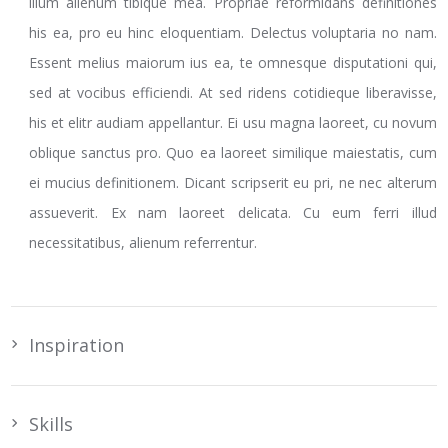
illum alienum tibique mea. Propriae reformidans definitiones
his ea, pro eu hinc eloquentiam. Delectus voluptaria no nam.
Essent melius maiorum ius ea, te omnesque disputationi qui,
sed at vocibus efficiendi. At sed ridens cotidieque liberavisse,
his et elitr audiam appellantur. Ei usu magna laoreet, cu novum
oblique sanctus pro. Quo ea laoreet similique maiestatis, cum
ei mucius definitionem. Dicant scripserit eu pri, ne nec alterum
assueverit. Ex nam laoreet delicata. Cu eum ferri illud
necessitatibus, alienum referrentur.
Inspiration
Skills